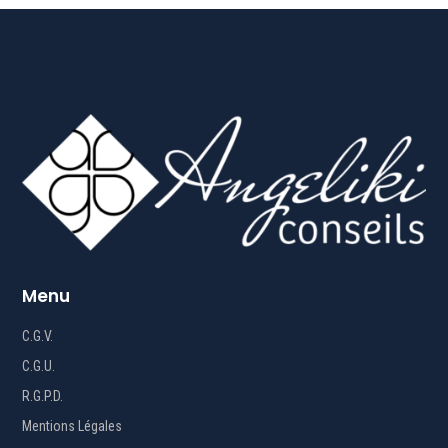
Menu
C.G.V.
C.G.U.
R.G.P.D.
Mentions Légales