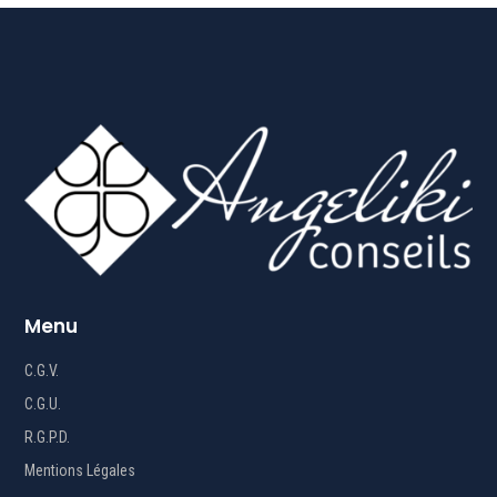
Menu
C.G.V.
C.G.U.
R.G.P.D.
Mentions Légales